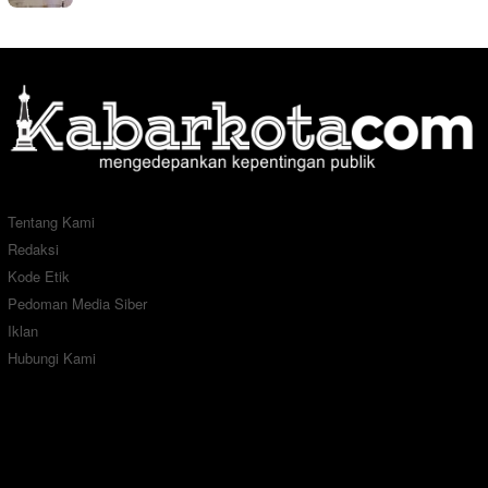
Tentang Kami
Redaksi
Kode Etik
Pedoman Media Siber
Iklan
Hubungi Kami