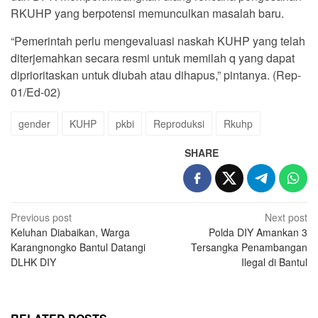
RKUHP yang berpotensi memunculkan masalah baru.
“Pemerintah perlu mengevaluasi naskah KUHP yang telah
diterjemahkan secara resmi untuk memilah q yang dapat
diprioritaskan untuk diubah atau dihapus,” pintanya. (Rep-
01/Ed-02)
gender
KUHP
pkbi
Reproduksi
Rkuhp
SHARE
Post
Previous post
Next post
Keluhan Diabaikan, Warga
Polda DIY Amankan 3
navigation
Karangnongko Bantul Datangi
Tersangka Penambangan
DLHK DIY
Ilegal di Bantul