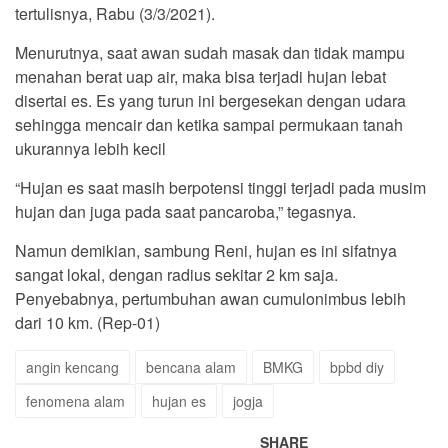
tertulisnya, Rabu (3/3/2021).
Menurutnya, saat awan sudah masak dan tidak mampu
menahan berat uap air, maka bisa terjadi hujan lebat
disertai es. Es yang turun ini bergesekan dengan udara
sehingga mencair dan ketika sampai permukaan tanah
ukurannya lebih kecil
“Hujan es saat masih berpotensi tinggi terjadi pada musim
hujan dan juga pada saat pancaroba,” tegasnya.
Namun demikian, sambung Reni, hujan es ini sifatnya
sangat lokal, dengan radius sekitar 2 km saja.
Penyebabnya, pertumbuhan awan cumulonimbus lebih
dari 10 km. (Rep-01)
angin kencang
bencana alam
BMKG
bpbd diy
fenomena alam
hujan es
jogja
SHARE