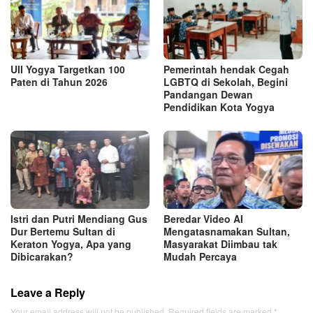
UII Yogya Targetkan 100
Pemerintah hendak Cegah
Paten di Tahun 2026
LGBTQ di Sekolah, Begini
Pandangan Dewan
Pendidikan Kota Yogya
Istri dan Putri Mendiang Gus
Beredar Video AI
Dur Bertemu Sultan di
Mengatasnamakan Sultan,
Keraton Yogya, Apa yang
Masyarakat Diimbau tak
Dibicarakan?
Mudah Percaya
Leave a Reply
Your email address will not be published.
Required fields are marked
*