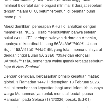
minimal 5 derajat dan elongasi minimal 8 derajat sebelum
tengah malam UTC, belum terpenuhi di belahan bumi
mana pun.
Meski demikian, penerapan KHGT dilanjutkan dengan
memeriksa PKG 2. Hisab membuktikan bahwa setelah
pukul 24:00 UTC, terdapat wilayah di daratan Amerika,
tepatnya di koordinat Lintang 56Â°48â€™49â€ LU dan
Bujur 158Â°51â€™44â€ BB, yang telah memenuhi syarat
dengan tinggi Bulan 5Â°23â€™35â€ dan elongasi
8Â°00â€™11â€, sementara waktu ijtimak tercatat sebelum
fajar di
New Zealand.
Dengan demikian, berdasarkan prinsip kesatuan matlak
global, 1 Ramadan 1447 H ditetapkan 18 Februari 2026.
Hal ini memberikan kepastian bagi umat Islam, khususnya
warga Muhammadiyah untuk memulai ibadah puasa
Ramadan, pada Selasa (18/2/2026) besok. (Ed-01)