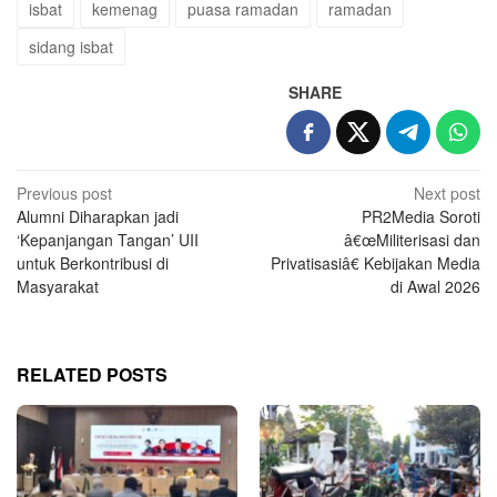
isbat
kemenag
puasa ramadan
ramadan
sidang isbat
SHARE
Post
Previous post
Next post
Alumni Diharapkan jadi
PR2Media Soroti
navigation
‘Kepanjangan Tangan’ UII
â€œMiliterisasi dan
untuk Berkontribusi di
Privatisasiâ€ Kebijakan Media
Masyarakat
di Awal 2026
RELATED POSTS