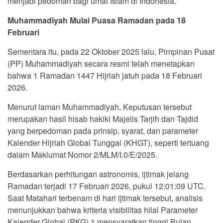
menjadi pedoman bagi umat Islam di Indonesia.
Muhammadiyah Mulai Puasa Ramadan pada 18
Februari
Sementara itu, pada 22 Oktober 2025 lalu, Pimpinan Pusat
(PP) Muhammadiyah secara resmi telah menetapkan
bahwa 1 Ramadan 1447 Hijriah jatuh pada 18 Februari
2026.
Menurut laman Muhammadiyah, Keputusan tersebut
merupakan hasil hisab hakiki Majelis Tarjih dan Tajdid
yang berpedoman pada prinsip, syarat, dan parameter
Kalender Hijriah Global Tunggal (KHGT), seperti tertuang
dalam Maklumat Nomor 2/MLM/I.0/E/2025.
Berdasarkan perhitungan astronomis, ijtimak jelang
Ramadan terjadi 17 Februari 2026, pukul 12:01:09 UTC.
Saat Matahari terbenam di hari ijtimak tersebut, analisis
menunjukkan bahwa kriteria visibilitas hilal Parameter
Kalender Global (PKG) 1 mensyaratkan tinggi Bulan