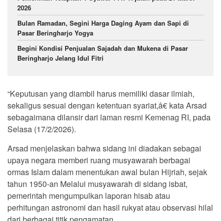
2026
Bulan Ramadan, Segini Harga Daging Ayam dan Sapi di
Pasar Beringharjo Yogya
Begini Kondisi Penjualan Sajadah dan Mukena di Pasar
Beringharjo Jelang Idul Fitri
“Keputusan yang diambil harus memiliki dasar ilmiah,
sekaligus sesuai dengan ketentuan syariat,â€ kata Arsad
sebagaimana dilansir dari laman resmi Kemenag RI, pada
Selasa (17/2/2026).
Arsad menjelaskan bahwa sidang ini diadakan sebagai
upaya negara memberi ruang musyawarah berbagai
ormas Islam dalam menentukan awal bulan Hijriah, sejak
tahun 1950-an Melalui musyawarah di sidang isbat,
pemerintah mengumpulkan laporan hisab atau
perhitungan astronomi dan hasil rukyat atau observasi hilal
dari berbagai titik pengamatan.