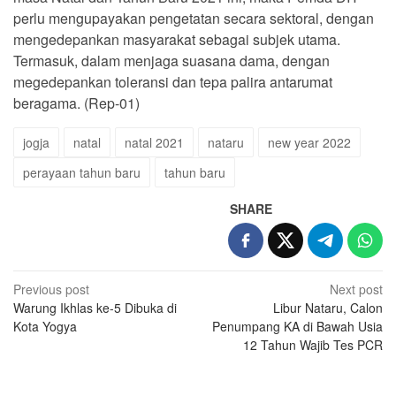
perlu mengupayakan pengetatan secara sektoral, dengan
mengedepankan masyarakat sebagai subjek utama.
Termasuk, dalam menjaga suasana dama, dengan
megedepankan toleransi dan tepa palira antarumat
beragama. (Rep-01)
jogja
natal
natal 2021
nataru
new year 2022
perayaan tahun baru
tahun baru
SHARE
Post
Previous post
Next post
Warung Ikhlas ke-5 Dibuka di
Libur Nataru, Calon
navigation
Kota Yogya
Penumpang KA di Bawah Usia
12 Tahun Wajib Tes PCR