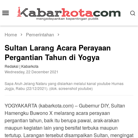
Skip
to
Mobile
content
Menu
Home
Pemerintahan
Sultan Larang Acara Perayaan
Pergantian Tahun di Yogya
Redaksi | Kabarkota
Wednesday, 22 December 2021
Sapa Aruh Jelang Nataru yang disiarkan melalui kanal youtube Humas
Jogja, Rabu (22/12/2021). (dok. screenshot youtube)
YOGYAKARTA (kabarkota.com) – Gubernur DIY, Sultan
Hamengku Buwono X melarang acara perayaan
pergantian tahun, baik itu berupa pawai, arak-arakan
maupun kegiatan lain yang bersifat terbuka maupun
tertutup. Larangan tersebut disampaikan Sultan, mengingat