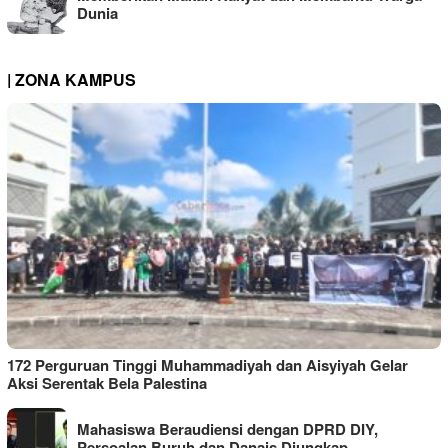
Dunia
| ZONA KAMPUS
172 Perguruan Tinggi Muhammadiyah dan Aisyiyah Gelar
Aksi Serentak Bela Palestina
Mahasiswa Beraudiensi dengan DPRD DIY,
Persoalan Buruh dan Danais Diungkap