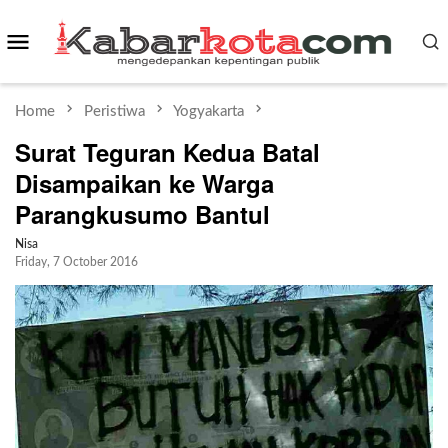
Skip
Mobile
to
content
Menu
Home
Peristiwa
Yogyakarta
Surat Teguran Kedua Batal
Disampaikan ke Warga
Parangkusumo Bantul
Nisa
Friday, 7 October 2016