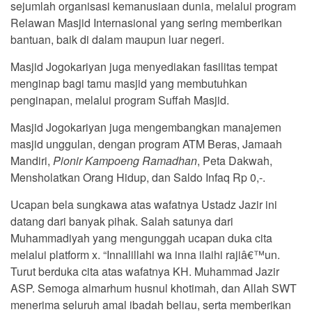
sejumlah organisasi kemanusiaan dunia, melalui program
Relawan Masjid Internasional yang sering memberikan
bantuan, baik di dalam maupun luar negeri.
Masjid Jogokariyan juga menyediakan fasilitas tempat
menginap bagi tamu masjid yang membutuhkan
penginapan, melalui program Suffah Masjid.
Masjid Jogokariyan juga mengembangkan manajemen
masjid unggulan, dengan program ATM Beras, Jamaah
Mandiri,
Pionir Kampoeng Ramadhan
, Peta Dakwah,
Mensholatkan Orang Hidup, dan Saldo Infaq Rp 0,-.
Ucapan bela sungkawa atas wafatnya Ustadz Jazir ini
datang dari banyak pihak. Salah satunya dari
Muhammadiyah yang mengunggah ucapan duka cita
melalui platform x. “Innalillahi wa inna ilaihi rajiâ€™un.
Turut berduka cita atas wafatnya KH. Muhammad Jazir
ASP. Semoga almarhum husnul khotimah, dan Allah SWT
menerima seluruh amal ibadah beliau, serta memberikan