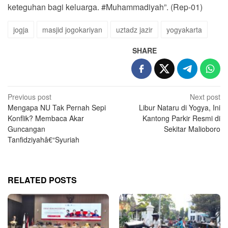
keteguhan bagi keluarga. #Muhammadiyah”. (Rep-01)
jogja
masjid jogokariyan
uztadz jazir
yogyakarta
SHARE
Post
Previous post
Next post
Mengapa NU Tak Pernah Sepi
Libur Nataru di Yogya, Ini
navigation
Konflik? Membaca Akar
Kantong Parkir Resmi di
Guncangan
Sekitar Malioboro
Tanfidziyahâ€“Syuriah
RELATED POSTS