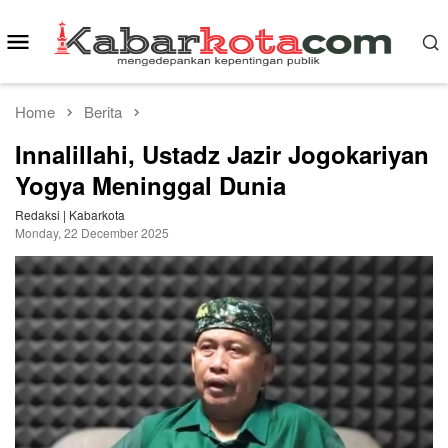
Skip
to
Mobile
content
Menu
Home
Berita
Innalillahi, Ustadz Jazir Jogokariyan
Yogya Meninggal Dunia
Redaksi | Kabarkota
Monday, 22 December 2025