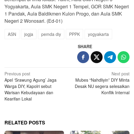
Yogyakarta, Aula SMK Negeri 1 Tempel, GOR SMK Negeri
1 Pandak, Aula Baldikmen Kulon Progo, dan Aula SMK
Negeri 2 Wonosari. (Ed-01)
ASN
jogja
pemda diy
PPPK
yogyakarta
SHARE
Post
Previous post
Next post
Apel ‘Srawung Agung’ Jaga
Mubes “Nahdliyin” DIY Minta
navigation
Warga DIY, Kapolri sebut
Desak NU segera selesaikan
Warisan Kebudayaan dan
Konflik Internal
Kearifan Lokal
RELATED POSTS