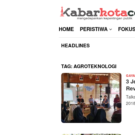
Skip
to
content
HOME
PERISTIWA
FOKU
HEADLINES
TAG:
AGROTEKNOLOGI
GAYA
3 J
Rev
Talk
2018