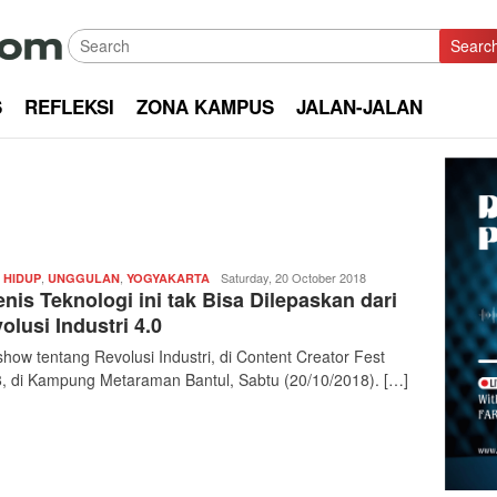
Searc
S
REFLEKSI
ZONA KAMPUS
JALAN-JALAN
,
,
Redaksi
Saturday, 20 October 2018
 HIDUP
UNGGULAN
YOGYAKARTA
enis Teknologi ini tak Bisa Dilepaskan dari
|
kabarkota
olusi Industri 4.0
show tentang Revolusi Industri, di Content Creator Fest
, di Kampung Metaraman Bantul, Sabtu (20/10/2018). […]