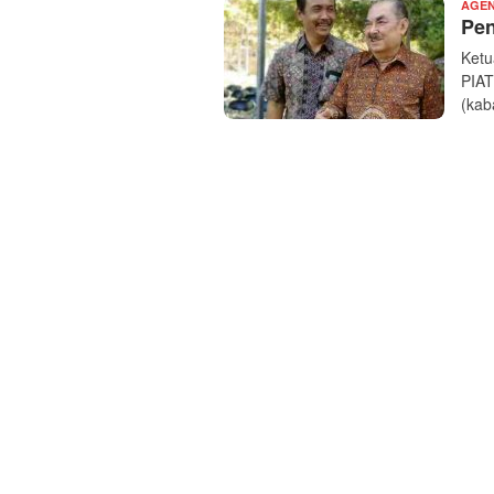
AGEN
Pen
Ketu
PIAT
(kab