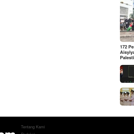
172 P
Aisyiy
Palest
Tentang Kami