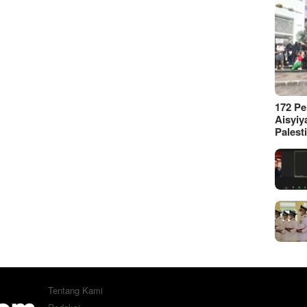
172 P
Aisyiy
Palest
Tentang Kami