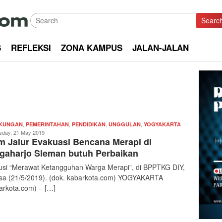
Searc
S
REFLEKSI
ZONA KAMPUS
JALAN-JALAN
,
,
,
,
Redaksi
GKUNGAN
PEMERINTAHAN
PENDIDIKAN
UNGGULAN
YOGYAKARTA
|
sday, 21 May 2019
m Jalur Evakuasi Bencana Merapi di
kabarkota
gaharjo Sleman butuh Perbaikan
usi “Merawat Ketangguhan Warga Merapi”, di BPPTKG DIY,
sa (21/5/2019). (dok. kabarkota.com) YOGYAKARTA
arkota.com) – […]