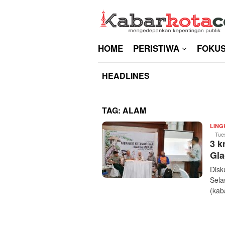
Skip
to
content
HOME
PERISTIWA
FOKU
HEADLINES
TAG:
ALAM
LIN
Tue
3 k
Gla
Disk
Sela
(kab