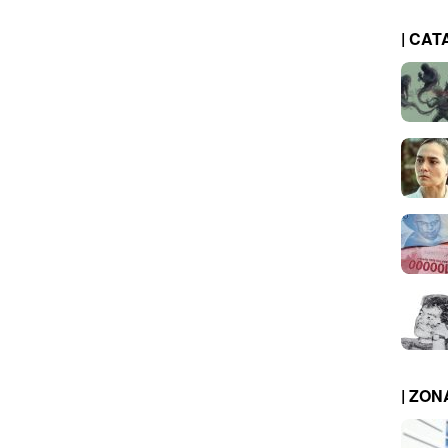
| CAT
| ZO