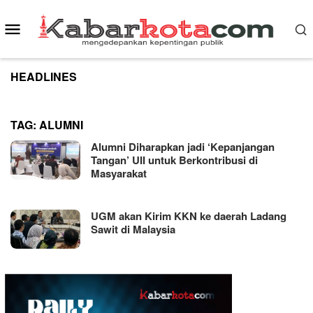
Skip
to
Mobile
content
Menu
HEADLINES
TAG:
ALUMNI
Alumni Diharapkan jadi ‘Kepanjangan
Tangan’ UII untuk Berkontribusi di
Masyarakat
UGM akan Kirim KKN ke daerah Ladang
Sawit di Malaysia