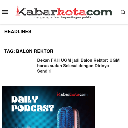
Skip
to
Mobile
content
Menu
HEADLINES
TAG:
BALON REKTOR
Dekan FKH UGM jadi Balon Rektor: UGM
harus sudah Selesai dengan Dirinya
Sendiri