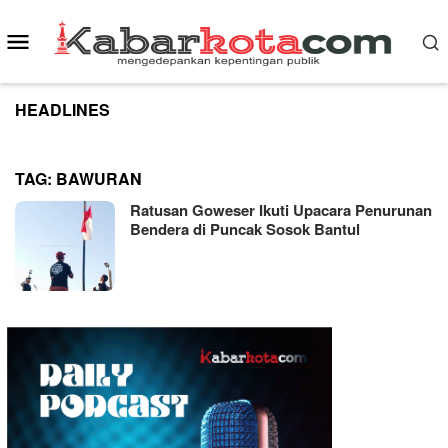
Skip
to
Mobile
content
Menu
HEADLINES
TAG:
BAWURAN
Ratusan Goweser Ikuti Upacara Penurunan
Bendera di Puncak Sosok Bantul