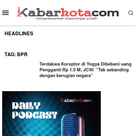
Skip
to
Mobile
content
Menu
HEADLINES
TAG:
BPR
Terdakwa Koruptor di Yogya Dibebani uang
Pengganti Rp 1.5 M, JCW: “Tak sebanding
dengan kerugian negara”