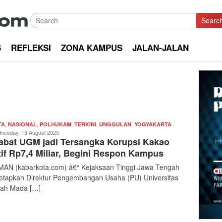
Searc
S
REFLEKSI
ZONA KAMPUS
JALAN-JALAN
,
,
,
,
,
Redaksi
TA
NASIONAL
POLHUKAM
TERKINI
UNGGULAN
YOGYAKARTA
|
nesday, 13 August 2025
abat UGM jadi Tersangka Korupsi Kakao
kabarkota
tif Rp7,4 Miliar, Begini Respon Kampus
AN (kabarkota.com) â€“ Kejaksaan Tinggi Jawa Tengah
tapkan Direktur Pengembangan Usaha (PU) Universitas
ah Mada […]