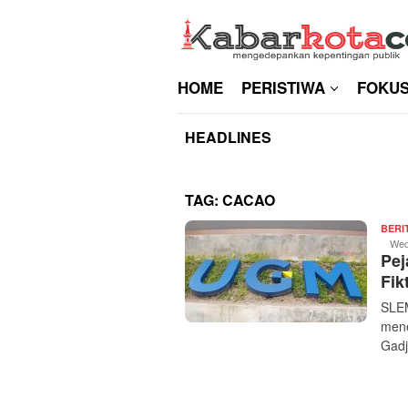
Skip
to
content
HOME
PERISTIWA
FOKU
HEADLINES
TAG:
CACAO
BERI
Wed
Pej
Fik
SLEM
mene
Gadj