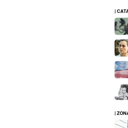
| CAT
| ZO