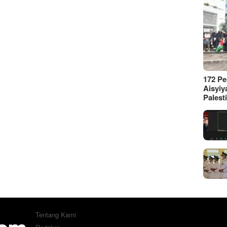
172 P
Aisyiy
Palest
Tentang Kami