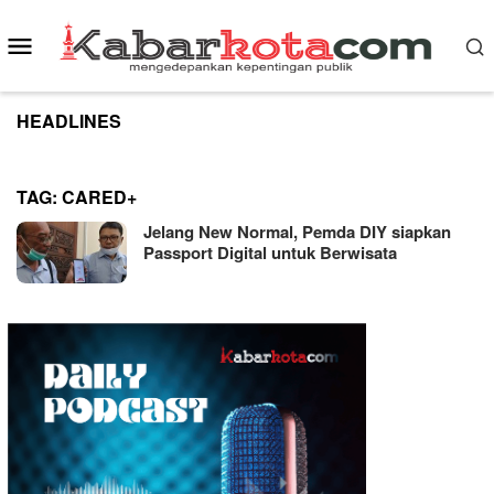
Skip
to
Mobile
content
Menu
HEADLINES
TAG:
CARED+
Jelang New Normal, Pemda DIY siapkan
Passport Digital untuk Berwisata