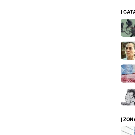
| CAT
| ZO