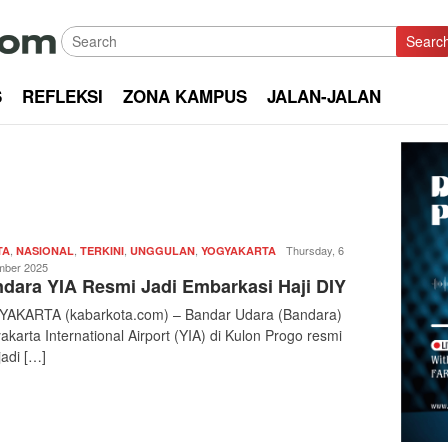
Searc
S
REFLEKSI
ZONA KAMPUS
JALAN-JALAN
,
,
,
,
Redaksi
Thursday, 6
TA
NASIONAL
TERKINI
UNGGULAN
YOGYAKARTA
|
ber 2025
dara YIA Resmi Jadi Embarkasi Haji DIY
kabarkota
AKARTA (kabarkota.com) – Bandar Udara (Bandara)
akarta International Airport (YIA) di Kulon Progo resmi
adi […]