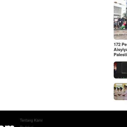
172 P
Aisyiy
Palest
Tentang Kami