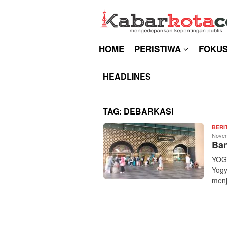
Skip
to
content
HOME
PERISTIWA
FOKU
HEADLINES
TAG:
DEBARKASI
BERI
Novem
Ban
YOGY
Yogy
menj