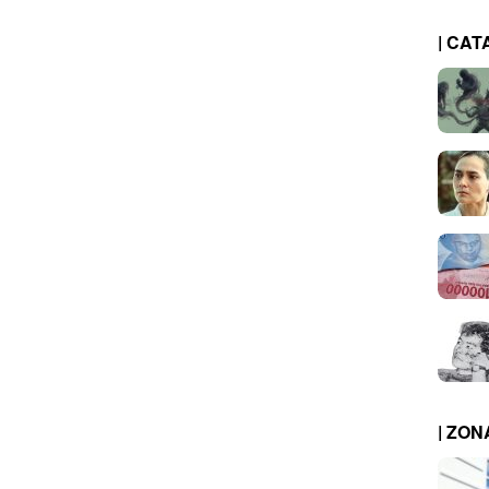
| CAT
| ZO