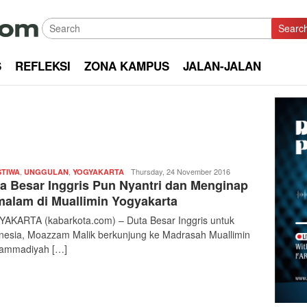
Searc
S
REFLEKSI
ZONA KAMPUS
JALAN-JALAN
,
,
Redaksi
Thursday, 24 November 2016
STIWA
UNGGULAN
YOGYAKARTA
a Besar Inggris Pun Nyantri dan Menginap
|
kabarkota
alam di Muallimin Yogyakarta
AKARTA (kabarkota.com) – Duta Besar Inggris untuk
nesia, Moazzam Malik berkunjung ke Madrasah Muallimin
ammadiyah […]