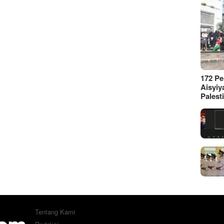
172 P
Aisyiy
Palest
Tentang Kami