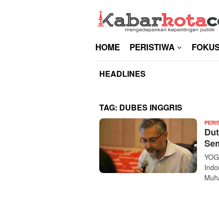
Skip
to
content
HOME
PERISTIWA
FOKU
HEADLINES
TAG:
DUBES INGGRIS
PERI
Dut
Sem
YOGY
Indo
Muh