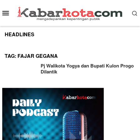
Skip
to
Mobile
content
Menu
HEADLINES
TAG:
FAJAR GEGANA
Pj Walikota Yogya dan Bupati Kulon Progo
Dilantik