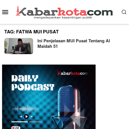
Skip
Mobile
to
content
Menu
TAG:
FATWA MUI PUSAT
Ini Penjelasan MUI Pusat Tentang Al
Maidah 51