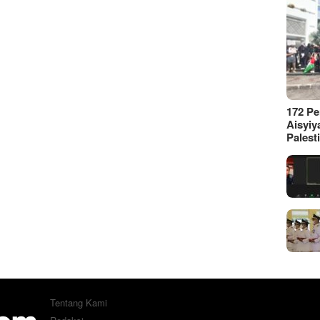
172 P
Aisyiy
Palest
Tentang Kami