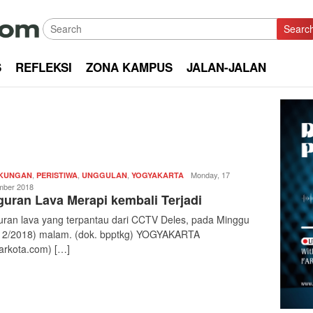
Searc
S
REFLEKSI
ZONA KAMPUS
JALAN-JALAN
,
,
,
Redaksi
Monday, 17
GKUNGAN
PERISTIWA
UNGGULAN
YOGYAKARTA
|
ber 2018
uran Lava Merapi kembali Terjadi
kabarkota
ran lava yang terpantau dari CCTV Deles, pada Minggu
12/2018) malam. (dok. bpptkg) YOGYAKARTA
arkota.com) […]