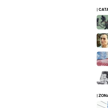
| CAT
| ZO