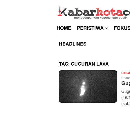
Skip
to
content
HOME
PERISTIWA
FOKU
HEADLINES
TAG:
GUGURAN LAVA
LIN
Decem
Gug
Gugu
(16/
(kab