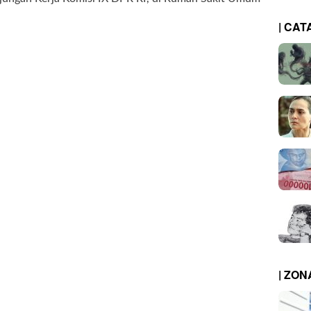
| CAT
| ZO