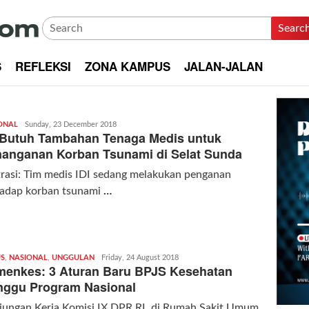
Searc
S
REFLEKSI
ZONA KAMPUS
JALAN-JALAN
ONAL
Redaksi
Sunday, 23 December 2018
 Butuh Tambahan Tenaga Medis untuk
|
kabarkota
anganan Korban Tsunami di Selat Sunda
trasi: Tim medis IDI sedang melakukan penganan
hadap korban tsunami
…
S
,
NASIONAL
,
UNGGULAN
Redaksi
Friday, 24 August 2018
enkes: 3 Aturan Baru BPJS Kesehatan
|
kabarkota
ggu Program Nasional
jungan Kerja Komisi IX DPR RI, di Rumah Sakit Umum