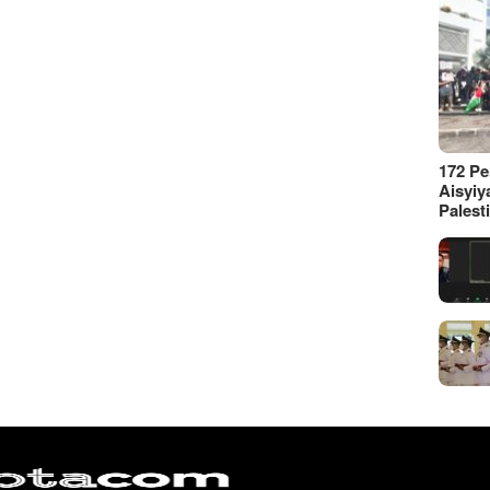
172 P
Aisyiy
Palest