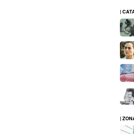
| CAT
| ZO