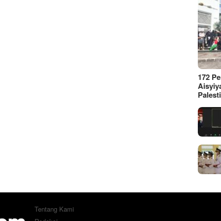
172 P
Aisyiy
Palest
Tentang Kami