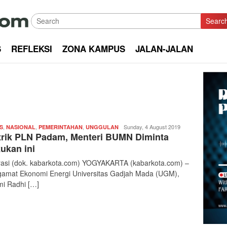
Searc
S
REFLEKSI
ZONA KAMPUS
JALAN-JALAN
,
,
,
Redaksi
Sunday, 4 August 2019
S
NASIONAL
PEMERINTAHAN
UNGGULAN
trik PLN Padam, Menteri BUMN Diminta
|
kabarkota
ukan ini
trasi (dok. kabarkota.com) YOGYAKARTA (kabarkota.com) –
amat Ekonomi Energi Universitas Gadjah Mada (UGM),
i Radhi […]