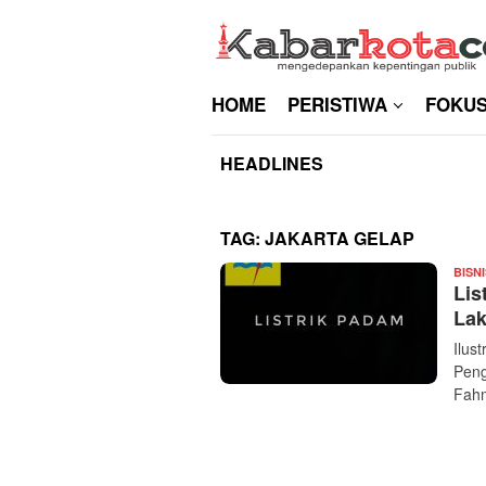
Skip
to
content
HOME
PERISTIWA
FOKU
HEADLINES
TAG:
JAKARTA GELAP
BISNI
Lis
Lak
Ilus
Peng
Fahm