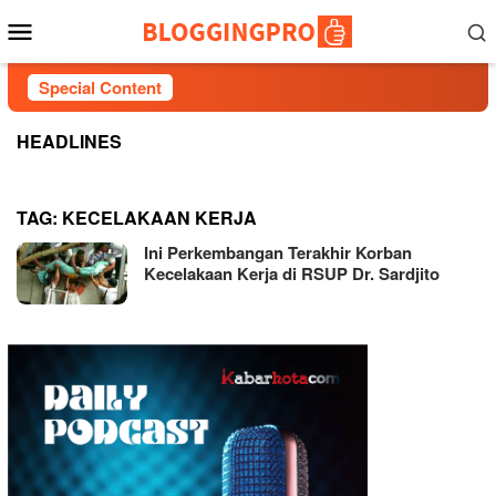
Skip
Mobile
to
Menu
content
Special Content
HEADLINES
TAG:
KECELAKAAN KERJA
Ini Perkembangan Terakhir Korban
Kecelakaan Kerja di RSUP Dr. Sardjito