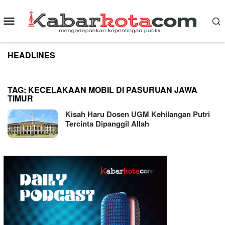
Skip
to
Mobile
content
Menu
HEADLINES
TAG:
KECELAKAAN MOBIL DI PASURUAN JAWA
TIMUR
Kisah Haru Dosen UGM Kehilangan Putri
Tercinta Dipanggil Allah