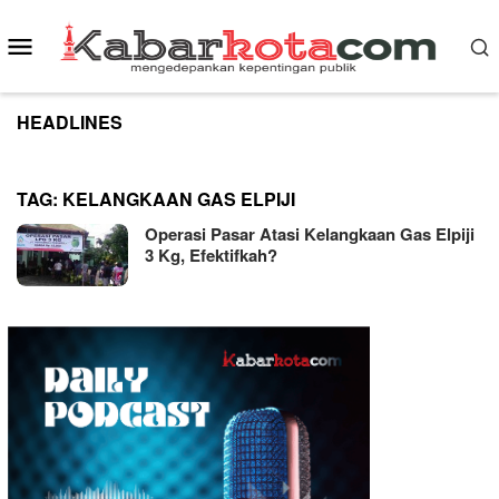
Skip
to
Mobile
content
Menu
HEADLINES
TAG:
KELANGKAAN GAS ELPIJI
Operasi Pasar Atasi Kelangkaan Gas Elpiji
3 Kg, Efektifkah?