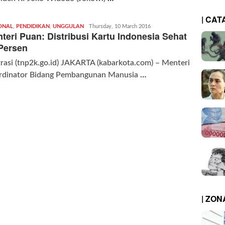
| CAT
ONAL
,
PENDIDIKAN
,
UNGGULAN
Redaksi
Thursday, 10 March 2016
teri Puan: Distribusi Kartu Indonesia Sehat
|
kabarkota
Persen
trasi (tnp2k.go.id) JAKARTA (kabarkota.com) – Menteri
rdinator Bidang Pembangunan Manusia
…
| ZO