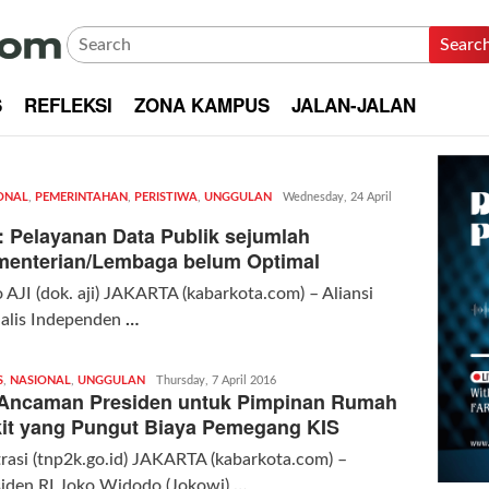
Searc
S
REFLEKSI
ZONA KAMPUS
JALAN-JALAN
ONAL
,
PEMERINTAHAN
,
PERISTIWA
,
UNGGULAN
Redaksi
Wednesday, 24 April
|
: Pelayanan Data Publik sejumlah
kabarkota
enterian/Lembaga belum Optimal
 AJI (dok. aji) JAKARTA (kabarkota.com) – Aliansi
nalis Independen
…
S
,
NASIONAL
,
UNGGULAN
Redaksi
Thursday, 7 April 2016
 Ancaman Presiden untuk Pimpinan Rumah
|
kabarkota
it yang Pungut Biaya Pemegang KIS
trasi (tnp2k.go.id) JAKARTA (kabarkota.com) –
siden RI Joko Widodo (Jokowi)
…