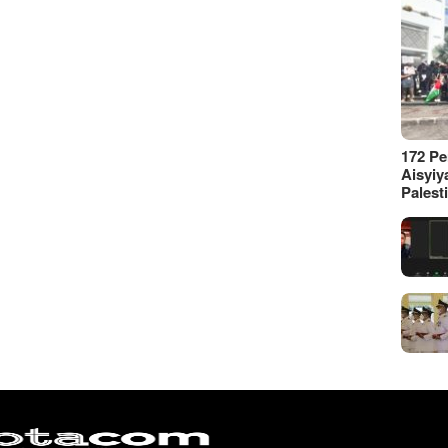
172 P
Aisyiy
Palest