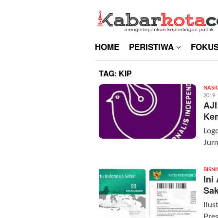
Skip
to
content
HOME
PERISTIWA
FOKU
TAG:
KIP
NASI
2019
AJI
Kem
Logo
Jur
BISNI
Ini
Sak
Ilus
Pre