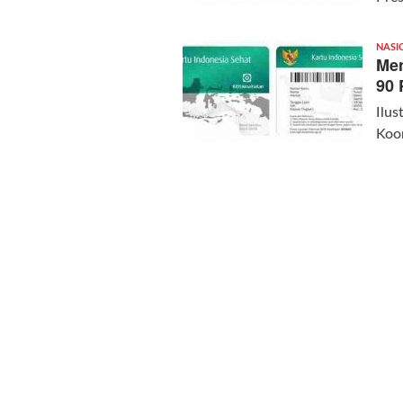
NASI
Men
90 
Ilus
Koo