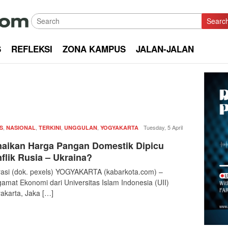
Searc
S
REFLEKSI
ZONA KAMPUS
JALAN-JALAN
,
,
,
,
Redaksi
Tuesday, 5 April
S
NASIONAL
TERKINI
UNGGULAN
YOGYAKARTA
|
aikan Harga Pangan Domestik Dipicu
kabarkota
flik Rusia – Ukraina?
trasi (dok. pexels) YOGYAKARTA (kabarkota.com) –
amat Ekonomi dari Universitas Islam Indonesia (UII)
akarta, Jaka […]