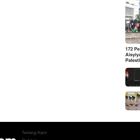
172 P
Aisyiy
Palest
Tentang Kami