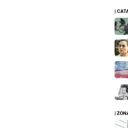
| CAT
| ZO