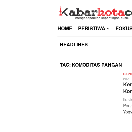
Skip
to
content
HOME
PERISTIWA
FOKU
HEADLINES
TAG:
KOMODITAS PANGAN
BISNI
2022
Ken
Kon
Ilus
Peng
Yogy