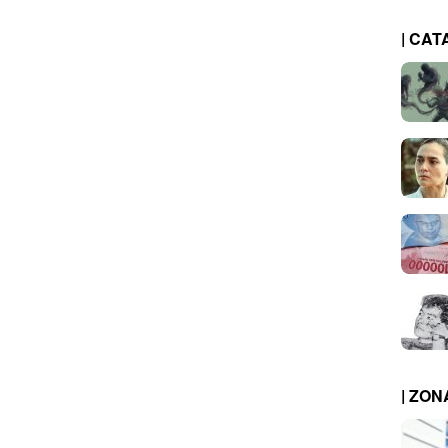
| CAT
| ZO