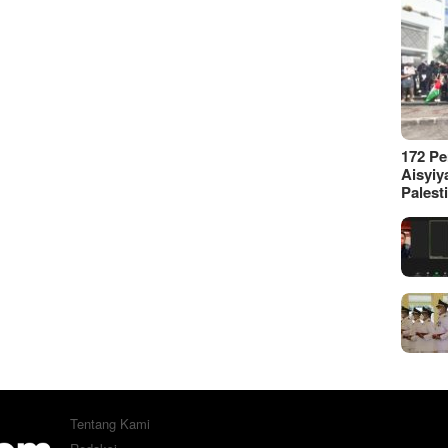
172 P
Aisyiy
Palest
Tentang Kami