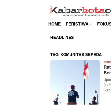
Skip
to
content
HOME
PERISTIWA
FOKU
HEADLINES
TAG:
KOMUNITAS SEPEDA
PERI
Rat
Ben
Upac
(17/
(kab