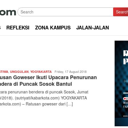
Searc
S
REFLEKSI
ZONA KAMPUS
JALAN-JALAN
,
,
Redaksi
Friday, 17 August 2018
STIWA
UNGGULAN
YOGYAKARTA
usan Goweser Ikuti Upacara Penurunan
|
kabarkota
dera di Puncak Sosok Bantul
ara penurunan bendera di puncak Sosok, Jumat
8/2018). (sutriyati/kabarkota.com) YOGYAKARTA
arkota.com) – Ratusan goweser dari […]