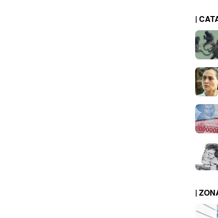
| CAT
| ZO