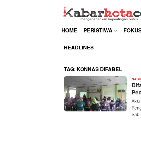
Skip
to
content
HOME
PERISTIWA
FOKU
HEADLINES
TAG:
KONNAS DIFABEL
NASI
Dif
Pe
Aksi
Peng
Sabt