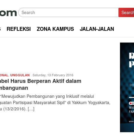
Searc
S
REFLEKSI
ZONA KAMPUS
JALAN-JALAN
,
Redaksi
Saturday, 13 February 2016
ONAL
UNGGULAN
abel Harus Berperan Aktif dalam
|
kabarkota
mbangunan
 “Mewujudkan Pembangunan yang Inklusif melalui
uatan Partisipasi Masyarakat Sipil” di Yakkum Yogyakarta,
u (13/2/2016). […]