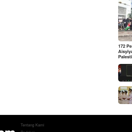
172 P
Aisyiy
Palest
Tentang Kami