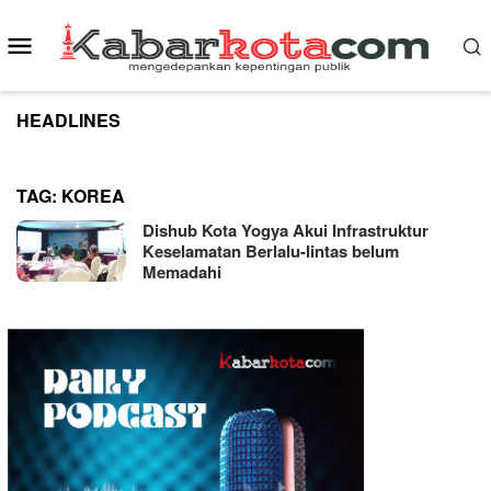
Skip
to
Mobile
content
Menu
HEADLINES
TAG:
KOREA
Dishub Kota Yogya Akui Infrastruktur
Keselamatan Berlalu-lintas belum
Memadahi