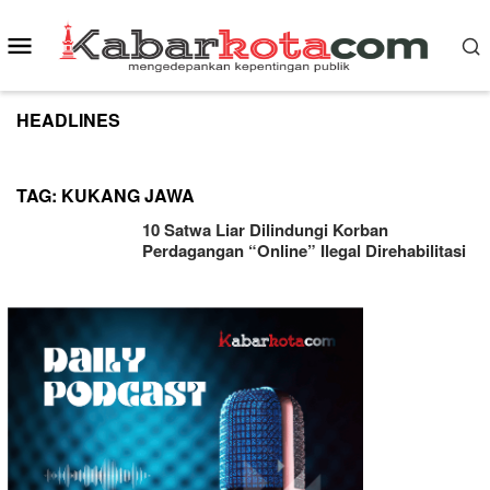
Skip
to
Mobile
content
Menu
HEADLINES
TAG:
KUKANG JAWA
10 Satwa Liar Dilindungi Korban
Perdagangan “Online” Ilegal Direhabilitasi