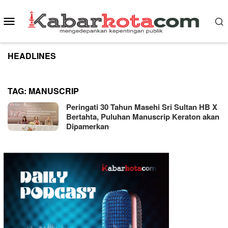
Skip
to
Mobile
content
Menu
HEADLINES
TAG:
MANUSCRIP
Peringati 30 Tahun Masehi Sri Sultan HB X
Bertahta, Puluhan Manuscrip Keraton akan
Dipamerkan