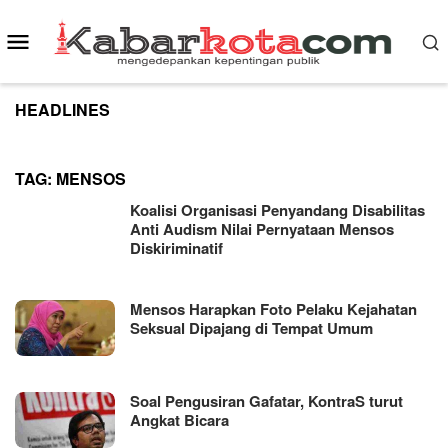
Skip
to
Mobile
content
Menu
HEADLINES
TAG:
MENSOS
Koalisi Organisasi Penyandang Disabilitas
Anti Audism Nilai Pernyataan Mensos
Diskiriminatif
Mensos Harapkan Foto Pelaku Kejahatan
Seksual Dipajang di Tempat Umum
Soal Pengusiran Gafatar, KontraS turut
Angkat Bicara