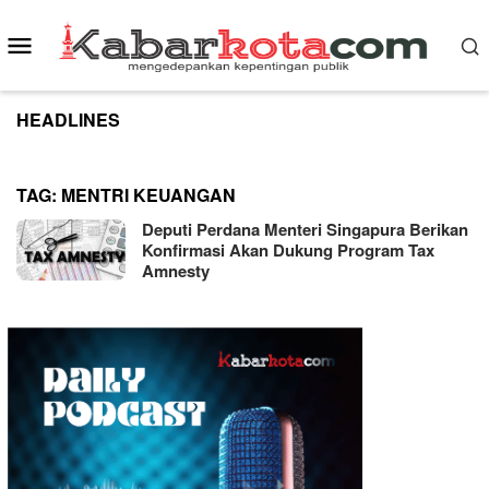
Skip
to
Mobile
content
Menu
HEADLINES
TAG:
MENTRI KEUANGAN
Deputi Perdana Menteri Singapura Berikan
Konfirmasi Akan Dukung Program Tax
Amnesty