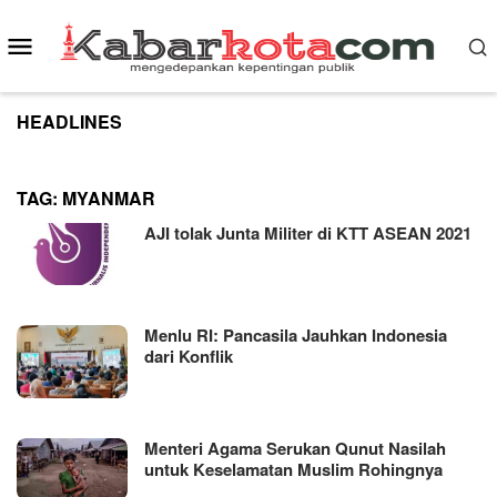
Skip
to
Mobile
content
Menu
HEADLINES
TAG:
MYANMAR
AJI tolak Junta Militer di KTT ASEAN 2021
Menlu RI: Pancasila Jauhkan Indonesia
dari Konflik
Menteri Agama Serukan Qunut Nasilah
untuk Keselamatan Muslim Rohingnya