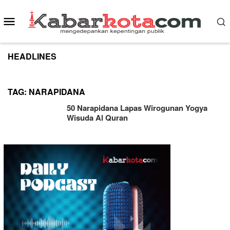
Skip
to
Mobile
content
Menu
HEADLINES
TAG:
NARAPIDANA
50 Narapidana Lapas Wirogunan Yogya
Wisuda Al Quran