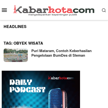
Skip
to
Mobile
content
Menu
HEADLINES
TAG:
OBYEK WISATA
Puri Mataram, Contoh Keberhasilan
Pengelolaan BumDes di Sleman