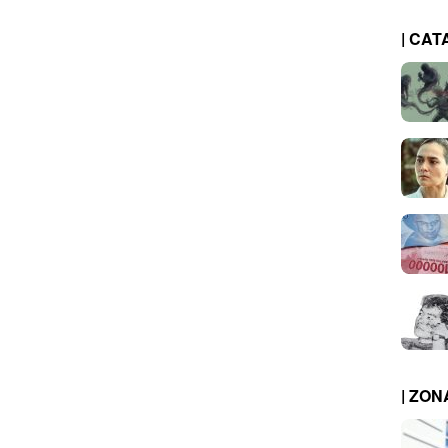
| CAT
| ZO