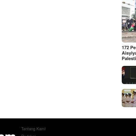
172 P
Aisyiy
Palest
Tentang Kami