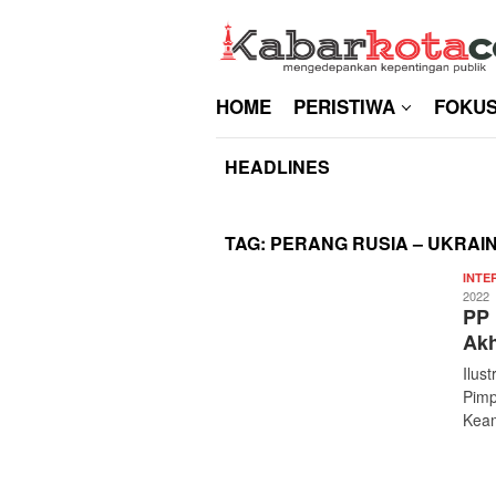
Skip
to
content
HOME
PERISTIWA
FOKU
HEADLINES
TAG:
PERANG RUSIA – UKRAI
INTE
2022
PP
Akh
Ilus
Pim
Kea