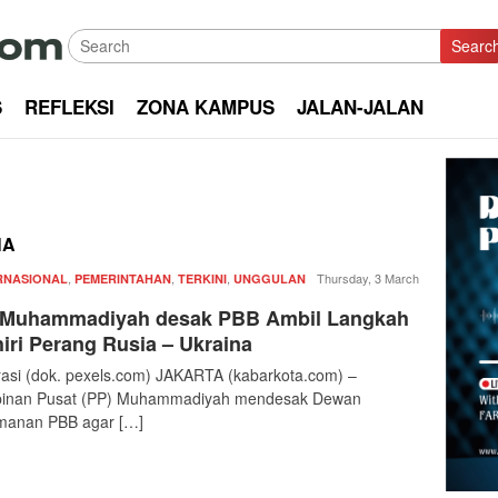
Searc
S
REFLEKSI
ZONA KAMPUS
JALAN-JALAN
NA
,
,
,
Redaksi
Thursday, 3 March
RNASIONAL
PEMERINTAHAN
TERKINI
UNGGULAN
|
 Muhammadiyah desak PBB Ambil Langkah
kabarkota
iri Perang Rusia – Ukraina
trasi (dok. pexels.com) JAKARTA (kabarkota.com) –
pinan Pusat (PP) Muhammadiyah mendesak Dewan
manan PBB agar […]