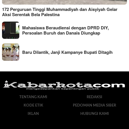
172 Perguruan Tinggi Muhammadiyah dan Aisyiyah Gelar
Aksi Serentak Bela Palestina
Mahasiswa Beraudiensi dengan DPRD DIY,
Persoalan Buruh dan Danais Diungkap
Baru Dilantik, Janji Kampanye Bupati Ditagih
TENTANG KAMI
REDAKSI
KODE ETIK
PEDOMAN MEDIA SIBER
IKLAN
HUBUNGI KAMI