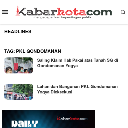
Skip
to
Mobile
content
Menu
HEADLINES
TAG:
PKL GONDOMANAN
Saling Klaim Hak Pakai atas Tanah SG di
Gondomanan Yogya
Lahan dan Bangunan PKL Gondomanan
Yogya Dieksekusi