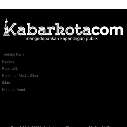
Tentang Kami
Redaksi
Kode Etik
Pedoman Media Siber
Iklan
Hubungi Kami