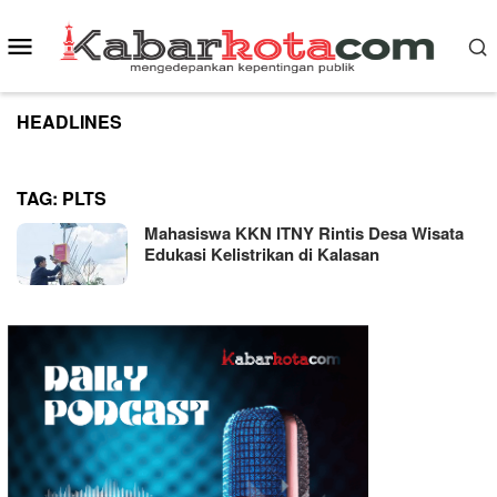
Skip
to
Mobile
content
Menu
HEADLINES
TAG:
PLTS
Mahasiswa KKN ITNY Rintis Desa Wisata
Edukasi Kelistrikan di Kalasan