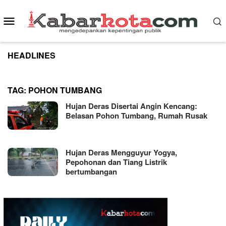
Skip
to
Mobile
content
Menu
HEADLINES
TAG:
POHON TUMBANG
Hujan Deras Disertai Angin Kencang:
Belasan Pohon Tumbang, Rumah Rusak
Hujan Deras Mengguyur Yogya,
Pepohonan dan Tiang Listrik
bertumbangan