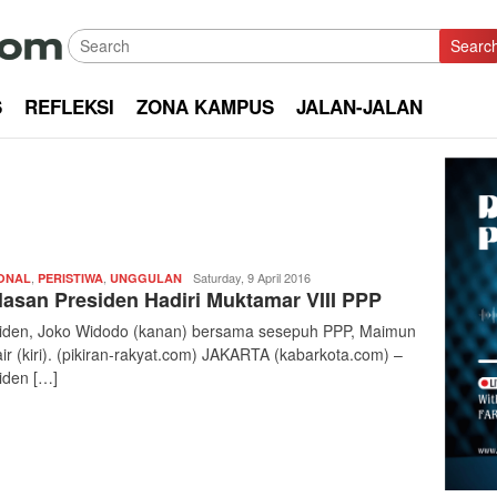
Searc
S
REFLEKSI
ZONA KAMPUS
JALAN-JALAN
,
,
Redaksi
Saturday, 9 April 2016
ONAL
PERISTIWA
UNGGULAN
lasan Presiden Hadiri Muktamar VIII PPP
|
kabarkota
iden, Joko Widodo (kanan) bersama sesepuh PPP, Maimun
ir (kiri). (pikiran-rakyat.com) JAKARTA (kabarkota.com) –
iden […]