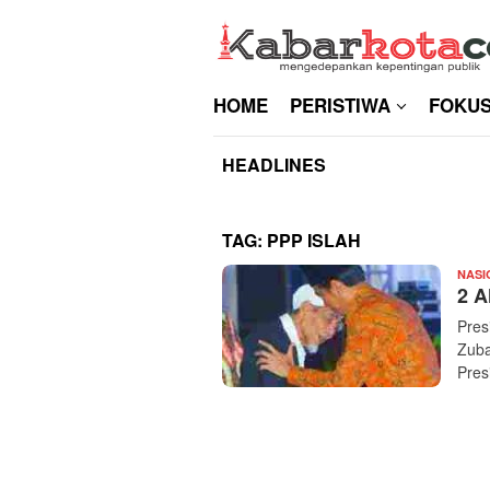
Skip
to
content
HOME
PERISTIWA
FOKU
HEADLINES
TAG:
PPP ISLAH
NASI
2 A
Pres
Zuba
Pres