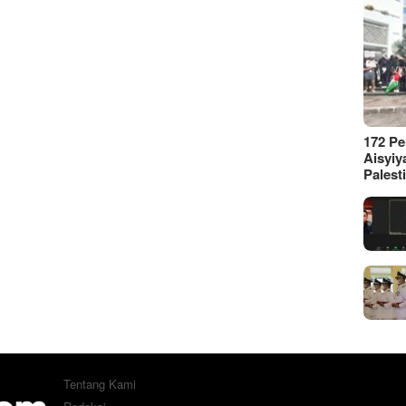
172 P
Aisyiy
Palest
Tentang Kami