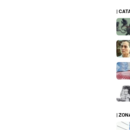
| CAT
| ZO