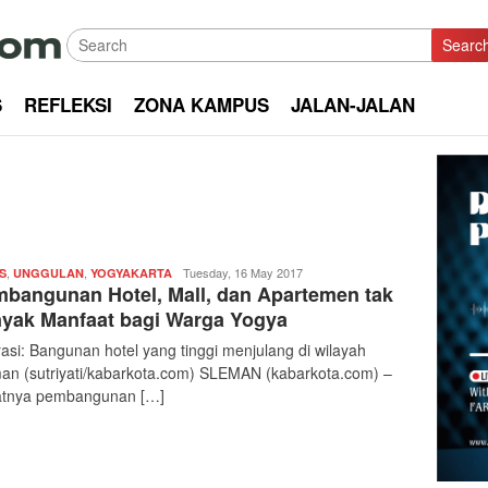
Searc
S
REFLEKSI
ZONA KAMPUS
JALAN-JALAN
,
,
Redaksi
Tuesday, 16 May 2017
S
UNGGULAN
YOGYAKARTA
bangunan Hotel, Mall, dan Apartemen tak
|
kabarkota
yak Manfaat bagi Warga Yogya
trasi: Bangunan hotel yang tinggi menjulang di wilayah
an (sutriyati/kabarkota.com) SLEMAN (kabarkota.com) –
atnya pembangunan […]