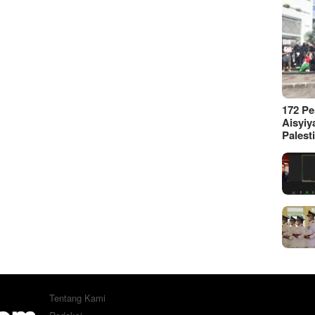
172 P
Aisyiy
Palest
Tentang Kami