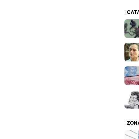
| CAT
| ZO