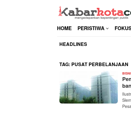
Skip
to
content
HOME
PERISTIWA
FOKU
HEADLINES
TAG:
PUSAT PERBELANJAAN
BISNI
Pem
ban
Ilus
Slem
Pes