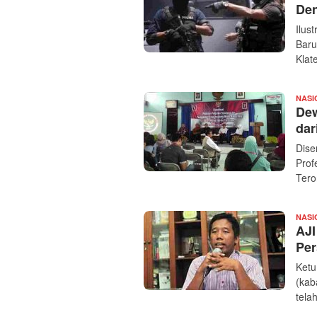
Den
Ilus
Baru
Klat
NASI
Dew
dar
Dise
Prof
Tero
NASI
AJI
Per
Ketu
(kab
tela