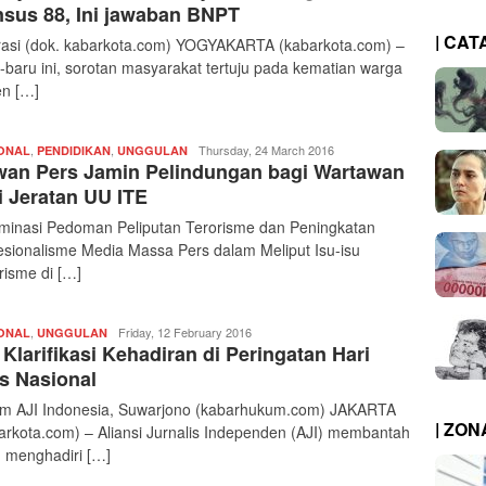
kabarkota
sus 88, Ini jawaban BNPT
| CAT
trasi (dok. kabarkota.com) YOGYAKARTA (kabarkota.com) –
-baru ini, sorotan masyarakat tertuju pada kematian warga
en […]
,
,
Redaksi
Thursday, 24 March 2016
ONAL
PENDIDIKAN
UNGGULAN
an Pers Jamin Pelindungan bagi Wartawan
|
kabarkota
i Jeratan UU ITE
minasi Pedoman Peliputan Terorisme dan Peningkatan
esionalisme Media Massa Pers dalam Meliput Isu-isu
risme di […]
,
Redaksi
Friday, 12 February 2016
ONAL
UNGGULAN
 Klarifikasi Kehadiran di Peringatan Hari
|
kabarkota
s Nasional
m AJI Indonesia, Suwarjono (kabarhukum.com) JAKARTA
| ZO
arkota.com) – Aliansi Jurnalis Independen (AJI) membantah
h menghadiri […]