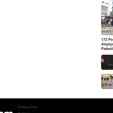
172 P
Aisyiy
Palest
Tentang Kami