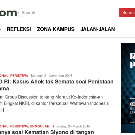
Searc
S
REFLEKSI
ZONA KAMPUS
JALAN-JALAN
,
Redaksi
Monday, 21 November 2016
ONAL
PERISTIWA
 RI: Kasus Ahok tak Semata soal Penistaan
|
kabarkota
ama
m Group Discussion tentang Merajut Ke-Indonesia-an
m Bingkai NKRI, di kantor Persatuan Wartawan Indonesia
) […]
,
,
Redaksi
Thursday, 24 March 2016
ONAL
PERISTIWA
UNGGULAN
anya soal Kematian Siyono di tangan
|