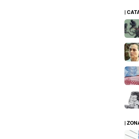
| CAT
| ZO