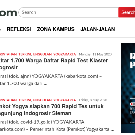
Searc
S
REFLEKSI
ZONA KAMPUS
JALAN-JALAN
RINTAHAN
,
TERKINI
,
UNGGULAN
,
YOGYAKARTA
Redaksi
Monday, 11 May 2020
itar 1.700 Warga Daftar Rapid Test Klaster
|
kabarkota
ogrosir
trasi (dok. ajnn) YOGYAKARTA (kabarkota.com) –
tar 1.700 warga dari
…
RINTAHAN
,
TERKINI
,
UNGGULAN
,
YOGYAKARTA
Redaksi
Friday, 8 May 2020
kot Yogya siapkan 700 Rapid Tes untuk
|
kabarkota
gunjung Indogrosir Sleman
trasi (dok. covid-19.go.id) YOGYAKARTA
arkota.com) – Pemerintah Kota (Pemkot) Yogyakarta
…