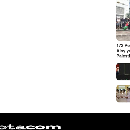
172 P
Aisyiy
Palest