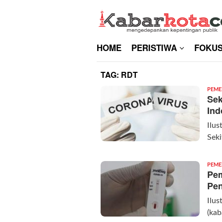
Skip
to
content
HOME
PERISTIWA
FOKU
TAG:
RDT
PEME
Sek
Ind
Ilus
Seki
PEME
Pem
Pen
Ilus
(kab