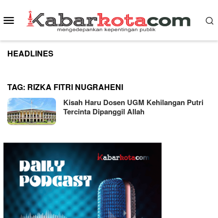
Skip
to
Mobile
content
Menu
HEADLINES
TAG:
RIZKA FITRI NUGRAHENI
Kisah Haru Dosen UGM Kehilangan Putri
Tercinta Dipanggil Allah