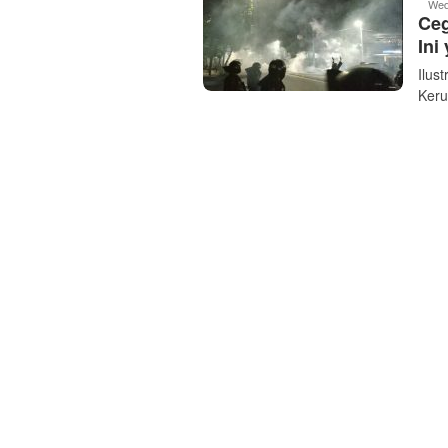
Wed
Ceg
Ini
Ilus
Keru