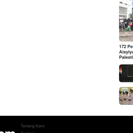
172 P
Aisyiy
Palest
Tentang Kami