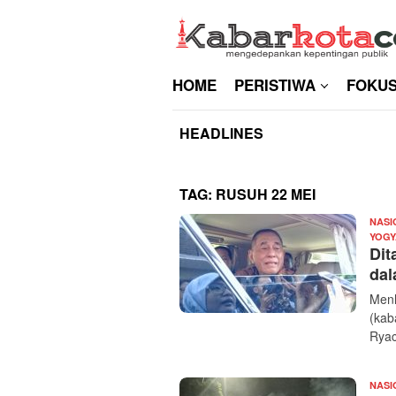
Skip
to
content
HOME
PERISTIWA
FOKU
HEADLINES
TAG:
RUSUH 22 MEI
NASI
YOGY
Dit
dal
Menh
(kab
Ryac
NASI