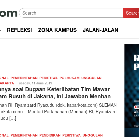
Searc
S
REFLEKSI
ZONA KAMPUS
JALAN-JALAN
,
,
,
,
,
ONAL
PEMERINTAHAN
PERISTIWA
POLHUKAM
UNGGULAN
Redaksi
Tuesday, 11 June 2019
AKARTA
anya soal Dugaan Keterlibatan Tim Mawar
|
kabarkota
am Rusuh di Jakarta, Ini Jawaban Menhan
an RI, Ryamizard Ryacudu (dok. kabarkota.com) SLEMAN
arkota.com) – Menteri Pertahanan (Menhan) RI, Ryamizard
udu […]
,
,
,
,
Redaksi
ONAL
PEMERINTAHAN
PENDIDIKAN
PERISTIWA
UNGGULAN