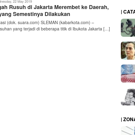
|
nesday, 22 May 2019
ah Rusuh di Jakarta Merembet ke Daerah,
kabarkota
| CAT
 yang Semestinya Dilakukan
trasi (dok. suara.com) SLEMAN (kabarkota.com) –
suhan yang terjadi di beberapa titik di Ibukota Jakarta […]
| ZO